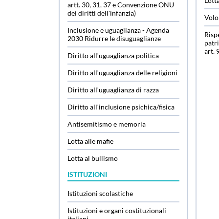
Lott
artt. 30, 31, 37 e Convenzione ONU
dei diritti dellʹinfanzia)
Volo
Inclusione e uguaglianza - Agenda
Rispe
2030 Ridurre le disuguaglianze
patr
art. 
Diritto allʹuguaglianza politica
Diritto allʹuguaglianza delle religioni
Diritto allʹuguaglianza di razza
Diritto allʹinclusione psichica/fisica
Antisemitismo e memoria
Lotta alle mafie
Lotta al bullismo
ISTITUZIONI
Istituzioni scolastiche
Istituzioni e organi costituzionali
italiani