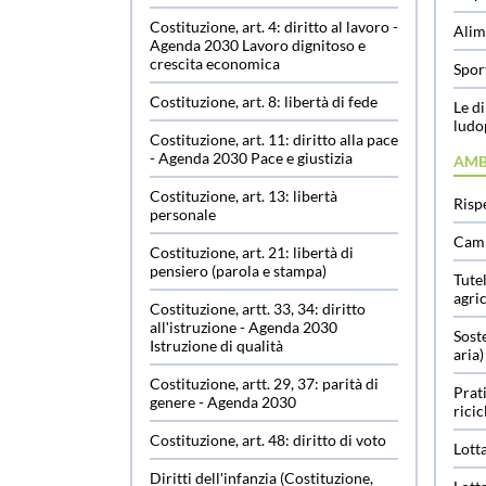
Costituzione, art. 4: diritto al lavoro -
Alim
Agenda 2030 Lavoro dignitoso e
crescita economica
Sport
Costituzione, art. 8: libertà di fede
Le d
ludo
Costituzione, art. 11: diritto alla pace
- Agenda 2030 Pace e giustizia
AMB
Costituzione, art. 13: libertà
Rispe
personale
Camb
Costituzione, art. 21: libertà di
pensiero (parola e stampa)
Tute
agri
Costituzione, artt. 33, 34: diritto
allʹistruzione - Agenda 2030
Soste
Istruzione di qualità
aria)
Costituzione, artt. 29, 37: parità di
Prati
genere - Agenda 2030
ricic
Costituzione, art. 48: diritto di voto
Lotta
Diritti dellʹinfanzia (Costituzione,