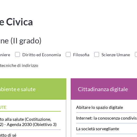
e Civica
ne (II grado)
aniere
Diritto ed Economia
Filosofia
Scienze Umane
tecniche di indirizzo
biente e salute
Cittadinanza digitale
UTE
Abitare lo spazio digitale
Internet: la conoscenza condivi
to alla salute (Costituzione,
32) - Agenda 2030 (Obiettivo 3)
La società sorvegliante
tto di sé