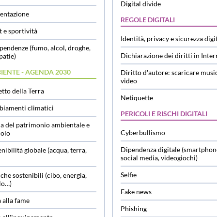
Digital divide
entazione
REGOLE DIGITALI
 e sportività
Identità, privacy e sicurezza digi
ipendenze (fumo, alcol, droghe,
Dichiarazione dei diritti in Inter
patie)
IENTE - AGENDA 2030
Diritto d'autore: scaricare musi
video
tto della Terra
Netiquette
iamenti climatici
PERICOLI E RISCHI DIGITALI
la del patrimonio ambientale e
Cyberbullismo
colo
Dipendenza digitale (smartphon
nibilità globale (acqua, terra,
social media, videogiochi)
Selfie
che sostenibili (cibo, energia,
lo…)
Fake news
 alla fame
Phishing