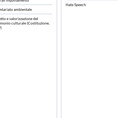
a allʹinquinamento
Hate Speech
ntariato ambientale
tto e valorizzazione del
imonio culturale (Costituzione,
9)