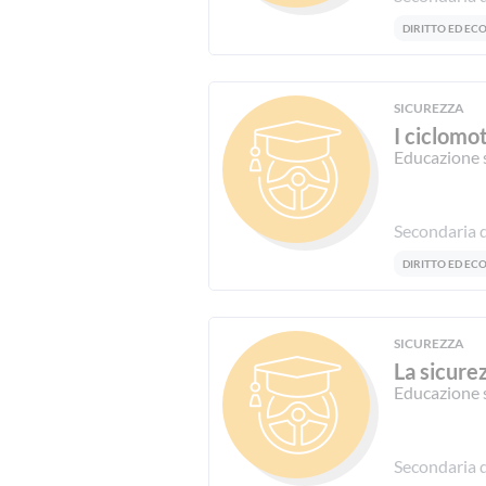
DIRITTO ED E
SICUREZZA
I ciclomo
Educazione 
Secondaria d
DIRITTO ED E
SICUREZZA
La sicure
Educazione 
Secondaria d