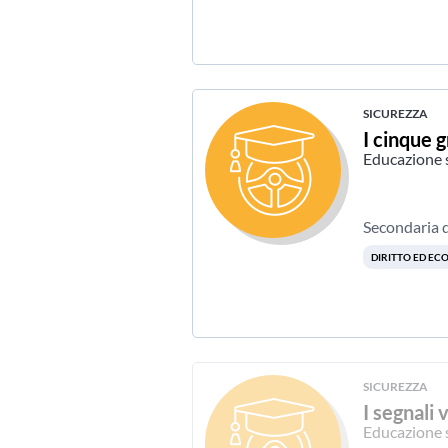
SICUREZZA
I cinque g
Educazione 
Secondaria d
DIRITTO ED E
SICUREZZA
I segnali 
Educazione 